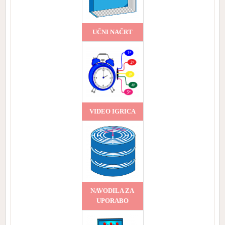
UČNI NAČRT
VIDEO IGRICA
NAVODILA ZA
UPORABO