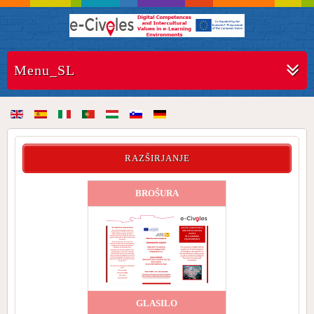
Menu_SL
RAZŠIRJANJE
BROŠURA
GLASILO